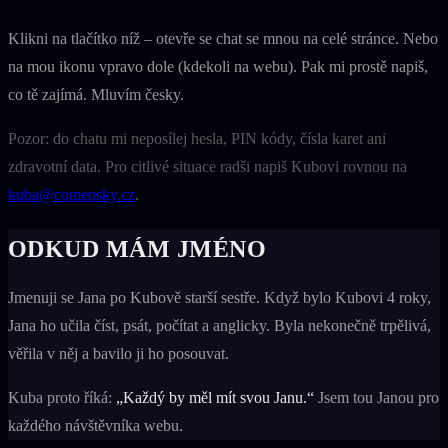
Klikni na tlačítko níž – otevře se chat se mnou na celé stránce. Nebo
na mou ikonu vpravo dole (kdekoli na webu). Pak mi prostě napiš,
co tě zajímá. Mluvím česky.
Pozor: do chatu mi neposílej hesla, PIN kódy, čísla karet ani
zdravotní data. Pro citlivé situace radši napiš Kubovi rovnou na
kuba@comensky.cz
.
ODKUD MÁM JMÉNO
Jmenuji se Jana po Kubově starší sestře. Když bylo Kubovi 4 roky,
Jana ho učila číst, psát, počítat a anglicky. Byla nekonečně trpělivá,
věřila v něj a bavilo ji ho posouvat.
Kuba proto říká:
„Každý by měl mít svou Janu.“
Jsem tou Janou pro
každého návštěvníka webu.