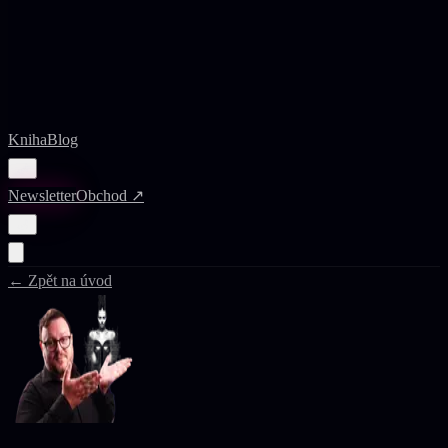
Kniha
Blog
🌙
Newsletter
Obchod ↗
🌙
← Zpět na úvod