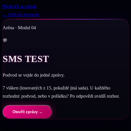
Přeskočit na obsah
← Zpět do pevnosti
Aréna · Modul 04
💬
SMS TEST
Podvod se vejde do jedné zprávy.
7
vláken (losovaných z
15
, pokaždé jiná sada). U každého
rozhodni: podvod, nebo v pořádku? Po odpovědi uvidíš rozbor.
Otevřít zprávy →