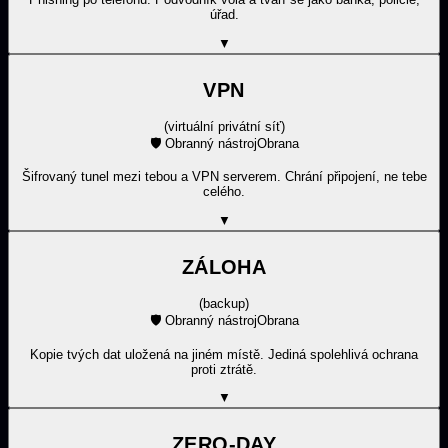
úřad.
▼
VPN
(
virtuální privátní síť
)
🛡️
Obranný nástroj
Obrana
Šifrovaný tunel mezi tebou a VPN serverem. Chrání připojení, ne tebe
celého.
▼
ZÁLOHA
(
backup
)
🛡️
Obranný nástroj
Obrana
Kopie tvých dat uložená na jiném místě. Jediná spolehlivá ochrana
proti ztrátě.
▼
ZERO-DAY