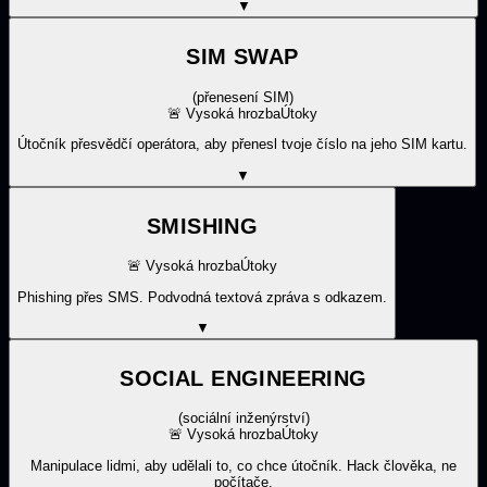
▼
SIM SWAP
(
přenesení SIM
)
🚨
Vysoká hrozba
Útoky
Útočník přesvědčí operátora, aby přenesl tvoje číslo na jeho SIM kartu.
▼
SMISHING
🚨
Vysoká hrozba
Útoky
Phishing přes SMS. Podvodná textová zpráva s odkazem.
▼
SOCIAL ENGINEERING
(
sociální inženýrství
)
🚨
Vysoká hrozba
Útoky
Manipulace lidmi, aby udělali to, co chce útočník. Hack člověka, ne
počítače.