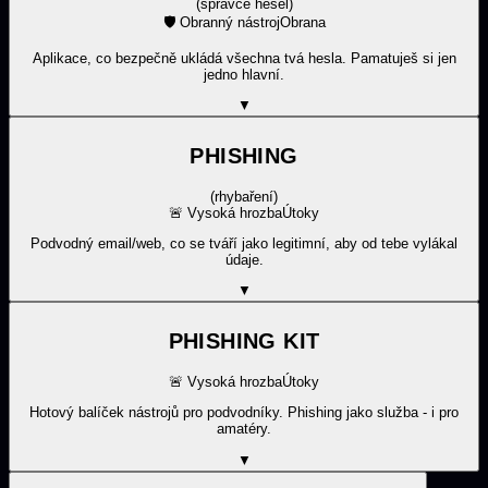
(
správce hesel
)
🛡️
Obranný nástroj
Obrana
Aplikace, co bezpečně ukládá všechna tvá hesla. Pamatuješ si jen
jedno hlavní.
▼
PHISHING
(
rhybaření
)
🚨
Vysoká hrozba
Útoky
Podvodný email/web, co se tváří jako legitimní, aby od tebe vylákal
údaje.
▼
PHISHING KIT
🚨
Vysoká hrozba
Útoky
Hotový balíček nástrojů pro podvodníky. Phishing jako služba - i pro
amatéry.
▼