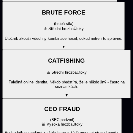
BRUTE FORCE
(
hrubá síla
)
⚠️
Střední hrozba
Útoky
Útočník zkouší všechny kombinace hesel, dokud netrefí to správné.
▼
CATFISHING
⚠️
Střední hrozba
Útoky
Falešná online identita. Někdo předstírá, že je někdo jiný - často na
seznamkách.
▼
CEO FRAUD
(
BEC podvod
)
🚨
Vysoká hrozba
Útoky
Podvodník se vydává za šéfa firmy a žádá urgentní převod peněz.