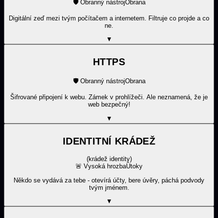
🛡️
Obranný nástroj
Obrana
Digitální zeď mezi tvým počítačem a internetem. Filtruje co projde a co
ne.
▼
HTTPS
🛡️
Obranný nástroj
Obrana
Šifrované připojení k webu. Zámek v prohlížeči. Ale neznamená, že je
web bezpečný!
▼
IDENTITNÍ KRÁDEŽ
(
krádež identity
)
🚨
Vysoká hrozba
Útoky
Někdo se vydává za tebe - otevírá účty, bere úvěry, páchá podvody
tvým jménem.
▼