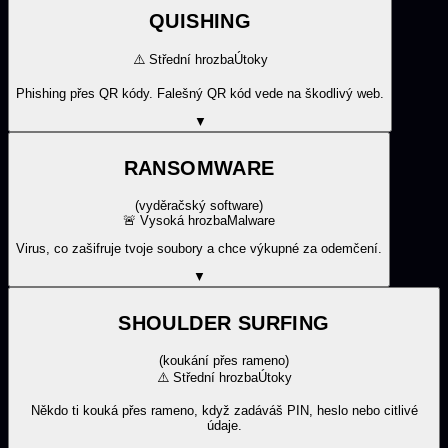
QUISHING
⚠️
Střední hrozba
Útoky
Phishing přes QR kódy. Falešný QR kód vede na škodlivý web.
▼
RANSOMWARE
(
vyděračský software
)
🚨
Vysoká hrozba
Malware
Virus, co zašifruje tvoje soubory a chce výkupné za odemčení.
▼
SHOULDER SURFING
(
koukání přes rameno
)
⚠️
Střední hrozba
Útoky
Někdo ti kouká přes rameno, když zadáváš PIN, heslo nebo citlivé
údaje.