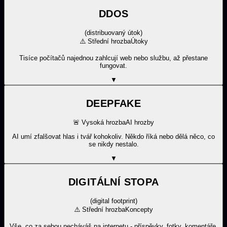
DDOS
(
distribuovaný útok
)
⚠️
Střední hrozba
Útoky
Tisíce počítačů najednou zahlcují web nebo službu, až přestane
fungovat.
▼
DEEPFAKE
🚨
Vysoká hrozba
AI hrozby
AI umí zfalšovat hlas i tvář kohokoliv. Někdo říká nebo dělá něco, co
se nikdy nestalo.
▼
DIGITÁLNÍ STOPA
(
digital footprint
)
⚠️
Střední hrozba
Koncepty
Vše, co za sebou necháváš na internetu - příspěvky, fotky, komentáře,