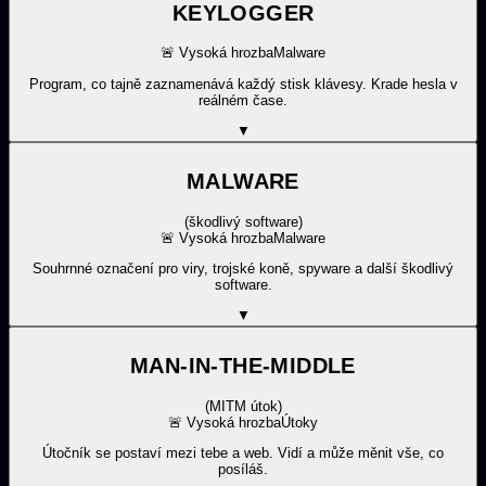
KEYLOGGER
🚨
Vysoká hrozba
Malware
Program, co tajně zaznamenává každý stisk klávesy. Krade hesla v
reálném čase.
▼
MALWARE
(
škodlivý software
)
🚨
Vysoká hrozba
Malware
Souhrnné označení pro viry, trojské koně, spyware a další škodlivý
software.
▼
MAN-IN-THE-MIDDLE
(
MITM útok
)
🚨
Vysoká hrozba
Útoky
Útočník se postaví mezi tebe a web. Vidí a může měnit vše, co
posíláš.