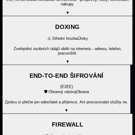
nákupy.
▼
DOXING
⚠️
Střední hrozba
Útoky
Zveřejnění osobních údajů oběti na internetu - adresa, telefon,
pracoviště.
▼
END-TO-END ŠIFROVÁNÍ
(
E2EE
)
🛡️
Obranný nástroj
Obrana
Zprávu si přečte jen odesílatel a příjemce. Ani provozovatel služby ne.
▼
FIREWALL