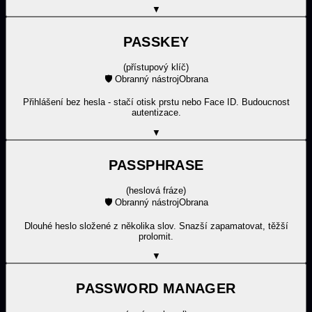
▼
PASSKEY
(
přístupový klíč
)
🛡️
Obranný nástroj
Obrana
Přihlášení bez hesla - stačí otisk prstu nebo Face ID. Budoucnost
autentizace.
▼
PASSPHRASE
(
heslová fráze
)
🛡️
Obranný nástroj
Obrana
Dlouhé heslo složené z několika slov. Snazší zapamatovat, těžší
prolomit.
▼
PASSWORD MANAGER