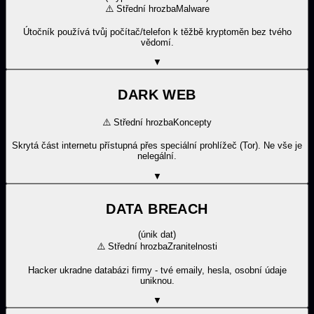
⚠️
Střední hrozba
Malware
Útočník používá tvůj počítač/telefon k těžbě kryptoměn bez tvého
vědomí.
▼
DARK WEB
⚠️
Střední hrozba
Koncepty
Skrytá část internetu přístupná přes speciální prohlížeč (Tor). Ne vše je
nelegální.
▼
DATA BREACH
(
únik dat
)
⚠️
Střední hrozba
Zranitelnosti
Hacker ukradne databázi firmy - tvé emaily, hesla, osobní údaje
uniknou.
▼