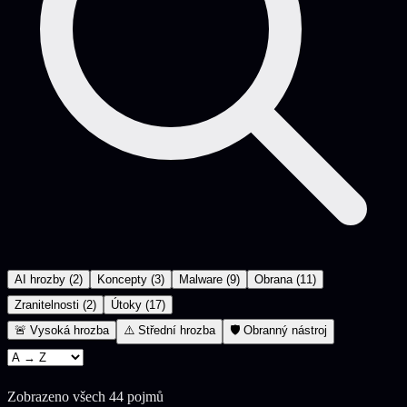
AI hrozby
(
2
)
Koncepty
(
3
)
Malware
(
9
)
Obrana
(
11
)
Zranitelnosti
(
2
)
Útoky
(
17
)
🚨
Vysoká hrozba
⚠️
Střední hrozba
🛡️
Obranný nástroj
Zobrazeno všech 44 pojmů