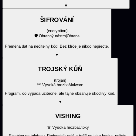
▼
ŠIFROVÁNÍ
(
encryption
)
🛡️
Obranný nástroj
Obrana
Přeměna dat na nečitelný kód. Bez klíče je nikdo nepřečte.
▼
TROJSKÝ KŮŇ
(
trojan
)
🚨
Vysoká hrozba
Malware
Program, co vypadá užitečně, ale tajně obsahuje škodlivý kód.
▼
VISHING
🚨
Vysoká hrozba
Útoky
Phishing po telefonu. Podvodník volá a tváří se jako banka, policie,