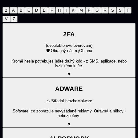
2
A
B
C
D
E
F
H
I
K
M
P
Q
R
S
Š
T
V
Z
2FA
(
dvoufaktorové ověřování
)
🛡️
Obranný nástroj
Obrana
Kromě hesla potřebuješ ještě druhý kód - z SMS, aplikace, nebo
fyzického klíče.
▼
ADWARE
⚠️
Střední hrozba
Malware
Software, co zobrazuje nevyžádané reklamy. Otravný a někdy i
nebezpečný.
▼