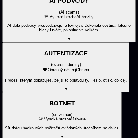
AI PODVODY
(
AI scams
)
🚨
Vysoká hrozba
AI hrozby
AI dělá podvody přesvědčivější a levnější. Dokonalá čeština, falešné
hlasy i tváře, phishing ve velkém.
▼
AUTENTIZACE
(
ověření identity
)
🛡️
Obranný nástroj
Obrana
Proces, kterým dokazuješ, že jsi to opravdu ty. Heslo, otisk, obličej.
▼
BOTNET
(
síť zombií
)
🚨
Vysoká hrozba
Malware
Síť tisíců hacknutých počítačů ovládaných útočníkem na dálku.
▼