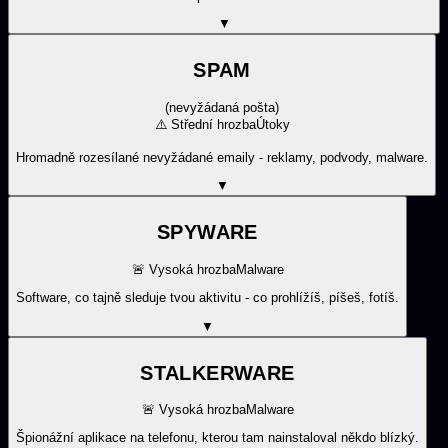
▼
SPAM
(
nevyžádaná pošta
)
⚠️
Střední hrozba
Útoky
Hromadně rozesílané nevyžádané emaily - reklamy, podvody, malware.
▼
SPYWARE
🚨
Vysoká hrozba
Malware
Software, co tajně sleduje tvou aktivitu - co prohlížíš, píšeš, fotíš.
▼
STALKERWARE
🚨
Vysoká hrozba
Malware
Špionážní aplikace na telefonu, kterou tam nainstaloval někdo blízký.