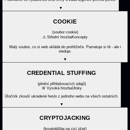
▼
COOKIE
(
soubor cookie
)
⚠️
Střední hrozba
Koncepty
Malý soubor, co si web ukládá do prohlížeče. Pamatuje si tě - ale i
sleduje.
▼
CREDENTIAL STUFFING
(
plnění přihlašovacích údajů
)
🚨
Vysoká hrozba
Útoky
Útočník zkouší ukradené heslo z jednoho webu na všech ostatních.
▼
CRYPTOJACKING
(
kryptotěžba na cizí účet
)